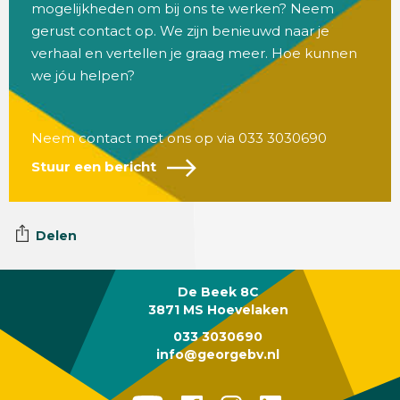
mogelijkheden om bij ons te werken? Neem
gerust contact op. We zijn benieuwd naar je
verhaal en vertellen je graag meer. Hoe kunnen
we jóu helpen?
Neem contact met ons op via
033 3030690
Stuur een bericht
Delen
De Beek 8C
3871 MS Hoevelaken
033 3030690
info@georgebv.nl